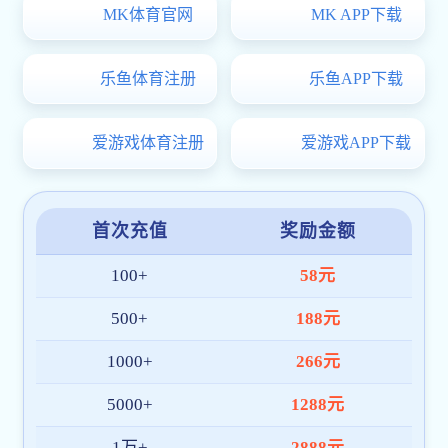
日本足球的崛起绝非偶然，他们用细腻的脚下技术和
无懈可击的战术执行力证明了“技术流”的威力。本场
对决，日本队主教练大概率会祭出3-4-2-1的阵型，
试图用人数优势在中场绞杀瑞典的进攻。门将权田修
一依然是首选，他的出击范围和对高空球的预判将受
到瑞典长传冲吊的严峻考验。后防线上，富安健洋与
板仓滉的中卫组合需要时刻保持警惕，他们不仅要顶
住瑞典球员的冲击，还要利用出色的出球能力从后场
发动快速反击。日本的精髓在于两个边翼卫，伊东纯
也与久保建英的速度是对手防线最头疼的噩梦。在瑞
典日本赛前阵容提醒中，我们不能忽略一个关键点：
三笘薫的边路内切与远藤航的中场拦截。远藤航作为
后腰，他的任务不仅仅是防守，更是串联攻防的枢
纽。一旦他能够通过快速转移球撕开瑞典的中场屏
障，日本队就能充分利用前场三叉戟的跑位形成致命
一击。日本队的劣势在于身体素质，若对手频繁利用
身体对抗和定位球战术，日本的后防线可能会陷入被
动。