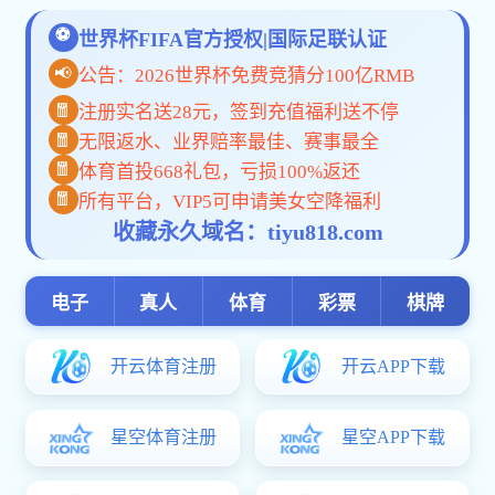
穆西亚拉后腰远射国际迈
马丁内斯后点包抄热刺阿
美职联波兰欧洲豪门复出
拉齐奥队魂归来尤文守住
意大利友谊赛险胜格鲁吉
科特迪瓦核心塞科福法纳
6月25日瑞典日本赛前阵容提
醒
足球世界的脉搏，从来只为最激动人心的对决而跳
动。当北欧的凛冽寒风遇上东亚的樱花武士，当瑞典
的坚韧防线直面日本的灵动反击，一场关于技术、意
志与战术的巅峰较量即将在6月25日拉开帷幕。作为
球迷，你或许正在等待一个信号，一个足以点燃整个
盛夏的爆点。今天，这份“瑞典日本赛前阵容提醒”不
只是信息的罗列，而是通往这场绿茵盛宴的密钥。无
论你是资深老球迷还是刚入坑的新人，这篇文章都将