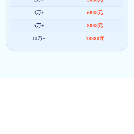
这场强强对话的关键节点，大概率会出现在比赛的上
半场尾声。瑞典队需要警惕日本队在前30分钟的试
探性进攻。按照惯例，日本队开场阶段会以控制球权
为主，利用球员之间的短传配合消耗对手体能，随后
突然提速。瑞典队则需要顶住这一波攻势，并利用对
手边翼卫插上过后留出的空档进行反击。从历史交锋
记录来看，这两支球队都缺乏在大赛中战胜对方的绝
对手段，胜负往往取决于细节和临场发挥。伊萨克面
对富安健洋的对抗，将成为瑞典能否打开局面的试金
石；而久保建英能否在瑞典双中卫的夹击中找到起脚
空间，则决定着日本队的进攻效率。如果你现在正在
观看或即将观看这场比赛，记住：前15分钟是观察
双方战术布置的黄金时间，打法的克制与反克制从这
里开始。
对球迷而言，这场比赛不只是一场小组赛的胜负，更
是一场风格迥异的足球哲学的碰撞。无论你支持北欧
海盗还是东亚武士，都应该从这份瑞典日本赛前阵容
提醒中找到属于自己的看点。当我们谈论足球时，谈