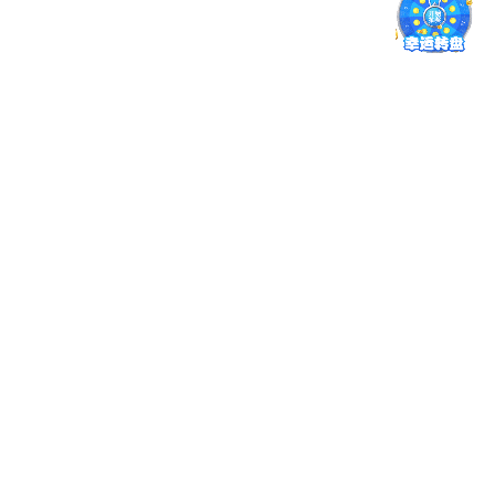
在沙特联赛的烽火连天中，足球世界的目光再次聚
焦于一位不朽传奇—...
2026-06-28
K组刚果金对乌兹别克斯坦客场压力
在世界杯预选赛的残酷棋盘上，K组正在上演一场被
外界严重低估的生...
2026-06-29