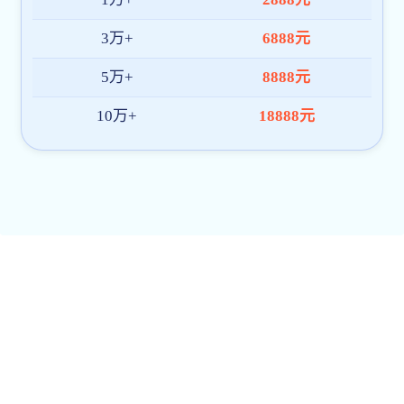
意手球，主裁判最初的决定才是正确的。而弗拉门戈
方面则强调，VAR规则的初衷就是纠正明显错漏判，
既然手臂干扰了皮球线路，改判合情合理。事实上，
在解放者杯的舞台上，VAR的使用一直存在争议，它
试图通过科技手段还原真相，但也在无形中改变了足
球比赛的节奏和观赏性。这场比赛的VAR改判压哨过
关，恰恰成为了规则与人性冲突的缩影。
从战术层面看，弗拉门戈的晋级并非偶然。他们在整
场比赛中展现了极强的压迫感和战术执行力，尤其是
下半场，通过频繁的边路突破和定位球战术，一次又
一次冲击AC米兰的防线。而AC米兰在领先后的保守
策略，最终付出了惨痛代价。足球比赛往往就是这
样，一念之差，天堂地狱。弗拉门戈抓住了VAR带来
的机会，而AC米兰则成为了VAR改判压哨过关的“背
景板”。
这场经典对决，再次引发了外界对VAR使用标准的讨
论。支持者认为，这种改判维护了比赛的公平性，让