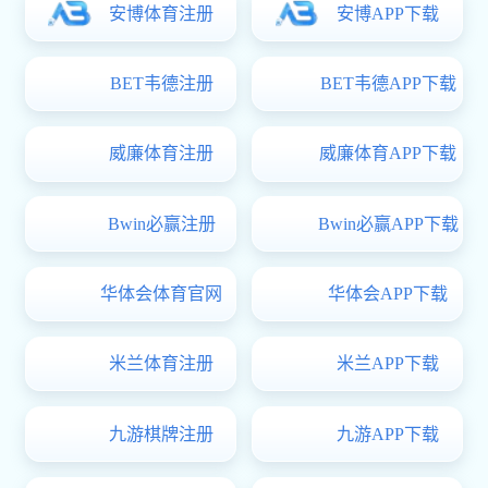
夜振臂高呼或扼腕叹息。
这场被球迷称为“地狱级反转”的比赛，发生在解放者
杯八分之一决赛的次回合较量中。首回合，AC米兰
在主场凭借稳固的防守和高效的反击，以2比1占得
先机。带着一球优势来到巴西里约热内卢的马拉卡纳
球场，红黑军团原本手握晋级主动权。然而，弗拉门
戈作为南美足坛的传统豪门，拥有深厚的底蕴和狂热
的主场氛围，他们从未放弃翻盘的希望。比赛从一开
始就进入了白热化阶段，双方在中场展开激烈绞杀，
弗拉门戈的进攻如同潮水般一浪高过一浪，而AC米
兰则摆出铁桶阵，试图将领先优势保持到最后。
时间一分一秒流逝，常规90分钟战罢，弗拉门戈虽
然占据了控球率和射门次数的绝对优势，但比分依然
是1比1。按照总比分计算，AC米兰将以3比2晋级。
补时阶段，第四官员举起了4分钟的伤停补时牌，这
对弗拉门戈而言，几乎就是最后的救命稻草。就在全
场球迷几乎绝望的时刻，戏剧性的一幕发生了。补时
第3分58秒，弗拉门戈右边路传中，皮球打在AC米兰