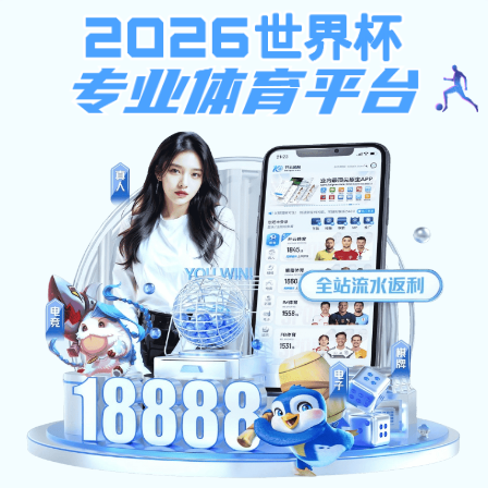
首页
App
关于
体育焦点
两黄变一红细节
公平竞赛旗
安全登录
首页
两黄变一红细节
解放者杯弗拉门戈AC米兰VAR改判压哨过关
2026-06-19 18:30
服务条款
体育焦点
两黄变一红细节
公平竞赛旗
热门推荐