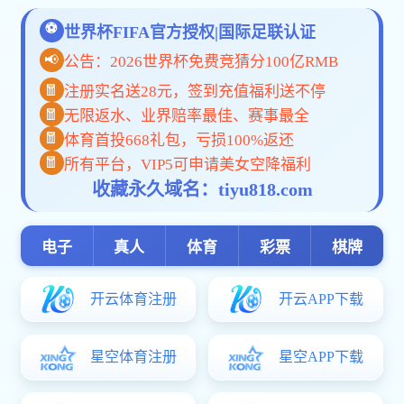
穆西亚拉后腰远射国际迈
美职联波兰欧洲豪门复出
马丁内斯后点包抄热刺阿
拉齐奥队魂归来尤文守住
意大利友谊赛险胜格鲁吉
科特迪瓦核心塞科福法纳
阿方索戴维斯代表加拿大对
阵卡塔尔抢点能力前瞻
当世界杯的烽火在中东燃起，聚光灯往往习惯于锁定
那些传统豪门与超级巨星。然而，在小组赛的暗流涌
动中，总有一些年轻的天才渴望用一次惊艳的爆发来
改写剧本。北京时间11月30日凌晨，加拿大与卡塔
尔的这场看似“平民化”的对决，或许将成为阿方索·戴
维斯这位拜仁慕尼黑飞翼，完成从边路爆破手到致命
终结者身份蜕变的最佳舞台。面对东道主卡塔尔，这
位速度与力量兼备的“枫叶之国”旗帜，其门前抢点能