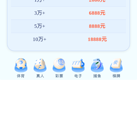
杯冠军，他需要做的，就是重现那种“不讲理”的压制
力。
数据从来不会骗人。近年来，阿方索·戴维斯的进球
效率虽然不高，但他的进球大多集中在关键时段且多
为禁区内的终结。无论是头球摆渡后的凌空抽射，还
是乱战中的捅射，戴维斯在禁区内的触球感觉正在变
得愈发细腻。这是一种天赋从量变走向质变的过程。
面对卡塔尔，他极有可能通过一次精灵般的跑位，在
门前完成一次极具说服力的抢点破门，从而彻底释放
加拿大足球在世界杯舞台上的第一声怒吼。
这种对抢点能力的期待并非空穴来风。实际上，在世
界杯开打之前的热身赛中，戴维斯就曾多次上演后插
上头球破门的好戏。他的弹跳能力在顶级左后卫中堪
称天花板级别，这让他在禁区内争顶时往往能形成错
位优势。当卡塔尔的防守球员过于忌惮他的速度，选
择回收防守时，他们就会在落地的瞬间发现，戴维斯
已经利用无球跑动占据了最有利的攻门位置。