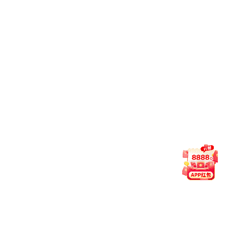
帕尔默马莱莱同场爆发解放者杯球迷沸腾
当解放者杯的赛场上响起雷鸣般的欢呼声时，球迷
们知道，他们目睹了一...
2026-06-27
法伊祖拉耶夫乌兹别克斯坦大赛经验价值
在全球足球版图中，乌兹别克斯坦足球始终以坚韧
的防守与细腻的技术...