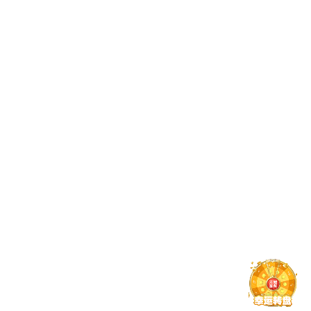
延伸阅读
K组刚果金对乌兹别克斯坦客场压力
在世界杯预选赛的残酷棋盘上，K组正在上演一场被
外界严重低估的生...
2026-06-29