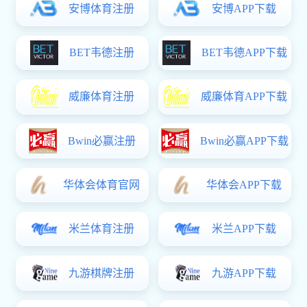
塑比赛节奏、球员生理与观赛体验，以及国际足联在
可持续发展道路上的真实挑战。
首先，我们必须正视2026年世界杯主办国的特殊气
候背景。美国、加拿大和墨西哥的16个承办城市，
从温哥华的温带海洋性气候到蒙特雷的干旱高原气
候，温差跨度可达30摄氏度。对于葡萄牙队而言，
其典型的南欧地中海气候（夏季平均25℃）与乌兹
别克斯坦的极端大陆性气候（夏季可达40℃）形成
鲜明对比。当这两支队伍在北美相遇，尤其是若比赛
被安排在佛罗里达或得克萨斯州的盛夏午后，地表温
度可能突破50℃。这种热冲击不仅考验球员的体液
调节系统，更直接影响到比赛节奏——研究表明，当
湿球黑球温度超过28℃时，球员的冲刺距离将下降
15%以上，而战术失误率则呈指数级上升。葡萄牙的
技术流传控与乌兹别克斯坦的体力化反击，将在这种
气候压榨下产生意想不到的化学变化。
其次，气候因素对球员生理和比赛策略的影响，远比
我们想象的更为深刻。葡萄牙队依赖的“老龄化核心”