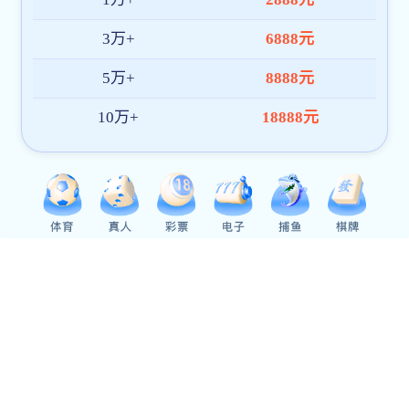
抗，通过不断利用合理冲撞破坏他的控球节奏。在一
次禁区附近的接球过程中，艾蒂安展示了令人惊叹的
护球技巧：背身倚住防守队员，利用核心力量扛住冲
击后强行转身。尽管最终被协防球员破坏，但这个场
景揭示了他在推进不顺时，依然能够通过扎实的基本
功为球队赢得定位球机会。从数据维度看，德里克·
艾蒂安本场比赛的带球推进成功率虽有波动，但其每
90分钟创造的关键传球和制造犯规次数，都印证了
他作为战术支点的价值。在对位观察中可以清晰看
到，当苏格兰防线回收更深时，艾蒂安的带球顺畅度
会因空间压缩而明显下降，但通过吸引多人包夹为队
友创造空位的战术价值，恰恰是数据无法完全体现
的。
四、战术与决断：当绝对速度遭遇纵深防守
比赛尾声阶段，海地队面临落后局面，德里克·艾蒂
安的每一次触球都承载着逆转的希望。在全队阵型压
上后，他更多地与中场球员进行撞墙式配合，以此来