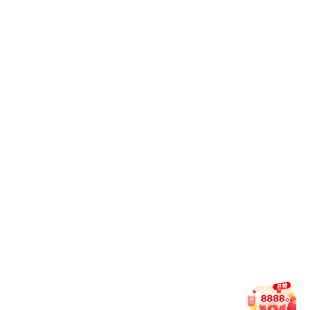
2026-06-29
帕尔默马莱莱同场爆发解放者杯球迷沸腾
当解放者杯的赛场上响起雷鸣般的欢呼声时，球迷
们知道，他们目睹了一...
2026-06-27