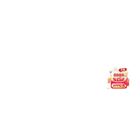
们知道，他们目睹了一...
2026-06-27
解放者杯弗拉门戈AC米兰VAR改判压哨过
足球世界从不缺少戏剧性，但解放者杯赛场上演的
一幕，却足以让整个南...
2026-06-19