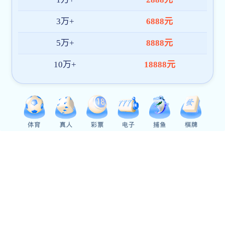
这一粒绝杀进球，其价值远不止于三分。在整个西甲
联赛进入白热化阶段的当下，每一场比赛都是通往王
座的试金石。卡马文加用这记世界波，为皇马的西甲
冲冠之路铺平了最关键的一块基石。从数据上看，这
位法国中场本赛季并非绝对主力，但他总能在有限的
出场时间里贡献决定性的能量。他的跑动覆盖、拦截
能力以及如今展现出的终结能力，让他成为了安切洛
蒂战术体系中不可或缺的奇兵。这场比赛的胜利，使
得皇马在多赛一轮的情况下，重新占据了积分榜的领
先地位，给追赶者施加了巨大的心理压力。
纵观全场比赛，皇马在控球率和射门次数上均占据优
势，但塞维利亚展现出的战术纪律和反击效率同样令
人印象深刻。然而，在决定比赛走向的细节处理上，
皇马再次展现了欧冠冠军级别的底蕴。卡马文加的绝
杀，不仅是个人能力的体现，更是球队永不言弃精神
的缩影。对于志在卫冕的皇马来说，西甲冲冠之路依
然充满荆棘，但经过这一战，球队的士气无疑得到了
最大程度的提振。看看赛后的更衣室，莫德里奇拉着