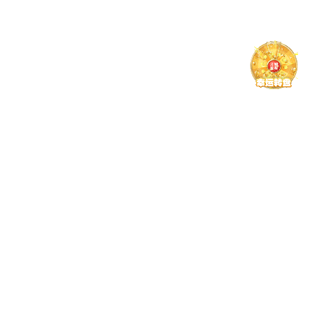
C罗读秒绝杀利雅得胜利补时连进达曼协
在沙特联赛的烽火连天中，足球世界的目光再次聚
焦于一位不朽传奇—...
2026-06-28