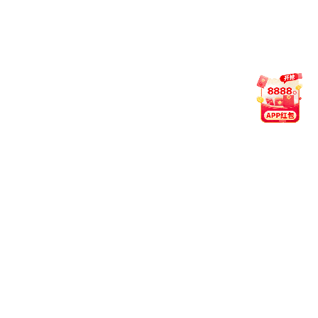
解放者杯弗拉门戈AC米兰VAR改判压哨过
足球世界从不缺少戏剧性，但解放者杯赛场上演的
一幕，却足以让整个南...
2026-06-19