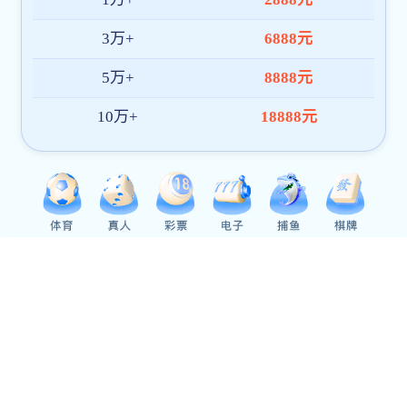
的点。综合来看，这场对决的胜负手，将高度集中在
阿尔及利亚核心球员的临场选择与阿根廷队防守体系
的弹性之间。
当然，J组的竞争远不止这两支球队。出线名额的争
夺，环环相扣，任何一点疏忽都可能导致满盘皆输。
阿根廷队需要在这场关键战役中证明自己的统治力，
而阿尔及利亚队则渴望通过挑战巨人，来宣告自己的
崛起。这种“哀兵必胜”的心态，加上核心球员的技术
特点，使得阿尔及利亚队具备了“以下克上”的底气。
而对于球迷而言，欣赏顶级球星间的博弈，正是世界
杯最大的魅力所在。无论最终结果如何，这场阿根廷
队与阿尔及利亚核心球员之间的直接对话，都预计将
贡献出本届世界杯小组赛中最具战术深度与戏剧性的
名场面之一。
综上所述，“J组阿根廷队碰面阿尔及利亚核心球员方
向研判”这一命题，并非简单的纸上谈兵。它关乎一
支球队能否将纸面上的实力差距转化为场上的优势，