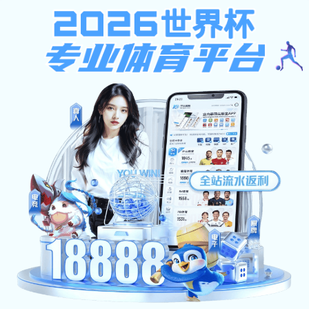
首页
App
关于
体育焦点
两黄变一红细节
公平竞赛旗
安全登录
首页
体育焦点
J组阿根廷队碰面阿尔及利亚核心球员方向研判
2026-06-30 13:41
服务条款
体育焦点
两黄变一红细节
公平竞赛旗
热门推荐