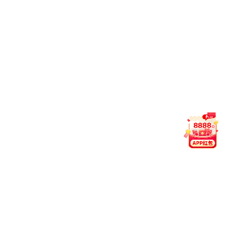
2026-06-27
法伊祖拉耶夫乌兹别克斯坦大赛经验价值
在全球足球版图中，乌兹别克斯坦足球始终以坚韧
的防守与细腻的技术...
2026-06-23