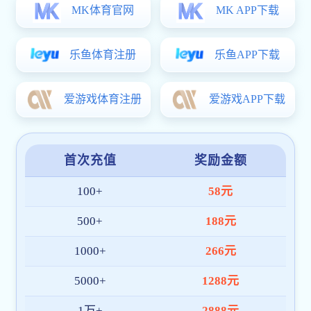
明白，这样焦灼的比分，很可能将比赛拖入加时，甚
至点球大战。而在解放者杯的魔鬼客场环境中，一旦
进入点球决胜，任何意外都可能发生。
命运的转折发生在伤停补时阶段。第92分钟，河床
队获得一个位置绝佳的禁区弧顶任意球。皮球绕过人
墙，带着诡异的弧线飞向球门死角。诺伊尔已经尽力
伸展身体，但球速太快，打在他的指尖后，依然重重
砸进了球门。1-0，河床队主场沸腾了。这粒准绝杀
进球，仿佛一盆冷水浇灭了桑托斯晋级的希望。看台
上，桑托斯球迷陷入了死寂，替补席上的球员有的已
经跪倒在地。距离终场哨响，仅仅剩下不到3分钟，
这意味着桑托斯必须在最后时刻奇迹般地扳平比分，
否则就会被淘汰出局。
但足球从来不会放弃那些敢于拼搏的人。第94分
钟，桑托斯发动了最后一次进攻。边路传中，禁区内
一片混乱，皮球在人群中几经弹跳，最后竟鬼使神差
地打在河床后卫的手臂上。主裁判果断判罚点球！这