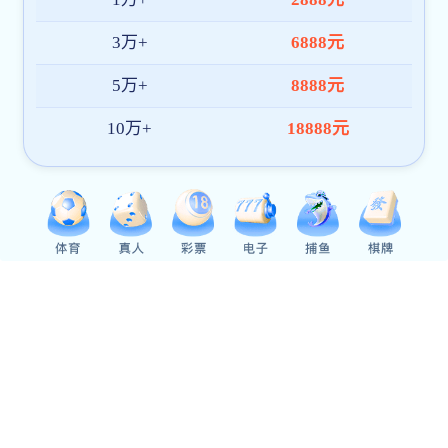
砝码。本坦库尔通过在小组赛中的稳定发挥，证明了
他是那种能将教练的战术蓝图落实到每一寸草皮上的
“战术大臣”，其经验不是空洞的说教，而是每个触
球、每次选位中所散发出的实战光芒。
除了技战术层面的贡献，这场小组赛征程对本坦库尔
本人而言，也是一次精神层面的洗礼与升华。世界杯
的舞台承载着无与伦比的民族荣誉感，胜负的压力往
往令人窒息。然而，本坦库尔却能在这种极限压力
下，展现出强烈的责任感与领导力。在球队陷入僵局
或比分落后时，我们看到的不是一名焦躁的球员，而
是一个不断呼喊、鼓励队友，并试图通过自己的奔跑
来带动全队节奏的精神斗士。这种不屈不挠的斗士精
神，同样属于本坦库尔世界杯小组赛大赛经验价值的
重要组成部分。他在小组赛的每一分钟，都是对下一
代乌拉圭球员最好的精神动员。他用实际行动诠释了
何为“老兵不死”——这里的“老兵”并非指年龄，而是
指一种立足于大赛、敢于担当的意志品质。正是这种
由无数实战经历积累而成的心理素质，使得乌拉圭队