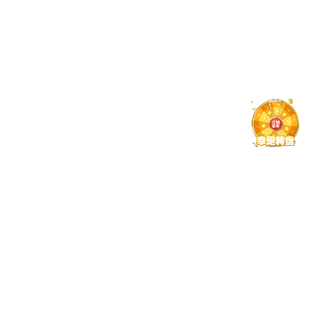
延伸阅读
C罗读秒绝杀利雅得胜利补时连进达曼协
在沙特联赛的烽火连天中，足球世界的目光再次聚
焦于一位不朽传奇—...
2026-06-28