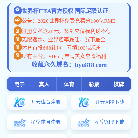
穆西亚拉后腰远射国际迈
美职联波兰欧洲豪门复出
马丁内斯后点包抄热刺阿
拉齐奥队魂归来尤文守住
意大利友谊赛险胜格鲁吉
科特迪瓦核心塞科福法纳
本坦库尔世界杯小组赛大赛
经验价值
在世界杯的绿茵舞台上，聚光灯总是毫不犹豫地投向
那些锋芒毕露的锋线杀手与指挥若定的中场大师。然
而，一支真正的冠军之师，其根基往往深植于那些在
喧嚣中默默耕耘、于无声处构筑防线的英雄。乌拉圭
中场罗德里戈·本坦库尔，便是这样一位被足球智慧
与韧性精心雕琢的战士。当2022年卡塔尔世界杯的
号角吹响，这位已经在英超热刺证明过自己的硬汉，
承载着天蓝军团厚重的历史期望，踏上了小组赛的征