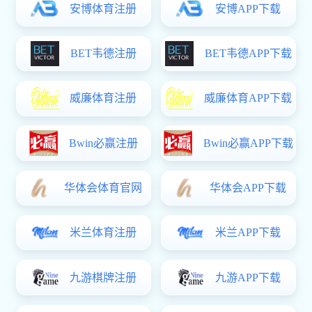
途。本文旨在深度剖析——本坦库尔世界杯小组赛大
赛经验价值——究竟体现在何处，这不仅仅是一次简
单的出场记录，更是战术布道与精神传承的生动缩
影。
对于任何一位世界杯参与者而言，小组赛不仅是通往
淘汰赛的入场券，更是一场炼狱般的心理与体能试金
石。本坦库尔世界杯小组赛大赛经验价值，首先根植
于他那超越年龄的沉稳与比赛阅读能力。从博卡青年
崭露头角，到尤文图斯的锤炼，再到热刺的独当一
面，他的职业履历本身就是一本活生生的现代足球教
科书。在小组赛对阵韩国队的首场较量中，面对对方
年轻球员如潮水般的逼抢与高强度的身体对抗，本坦
库尔并未显露出丝毫慌乱。他精准的横向转移球、合
理的护球选择以及对危险区域的敏锐预判，让乌拉圭
的中场成为了一座难以逾越的堡垒。这种在高压下保
持理智与高效的能力，正是多年征战顶级联赛所沉淀
出的宝贵财富。他并非纯粹依靠天赋碾压对手，而是
动用全部的比赛智慧，通过无球跑动接应、提前观察